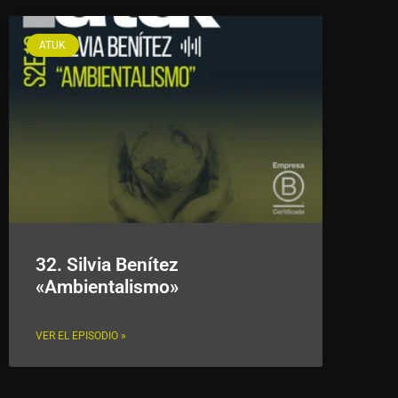
ATUK
32. Silvia Benítez
«Ambientalismo»
VER EL EPISODIO »