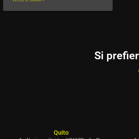
VER EL EPISODIO »
Si prefie
Quito